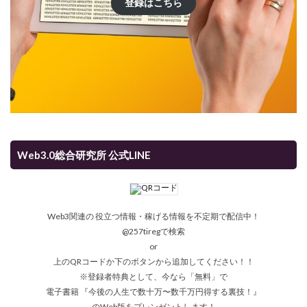
登録はこちら
Web3.0総合研究所 公式LINE
Web3関連の 役立つ情報・稼げる情報を不定期で配信中！
@257tiregで検索
or
上のQRコードか下のボタンから追加してください！！
※登録者特典として、今なら「無料」で
電子書籍 『今後の人生で数十万〜数千万円得する裏技！』
のWeb版をプレンゼントします！