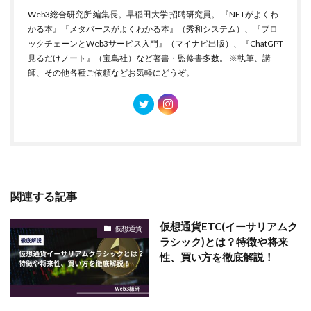
Web3総合研究所 編集長。早稲田大学 招聘研究員。 『NFTがよくわ
かる本』『メタバースがよくわかる本』（秀和システム）、『ブロ
ックチェーンとWeb3サービス入門』（マイナビ出版）、『ChatGPT
見るだけノート』（宝島社）など著書・監修書多数。 ※執筆、講
師、その他各種ご依頼などお気軽にどうぞ。
関連する記事
仮想通貨ETC(イーサリアムク
仮想通貨
ラシック)とは？特徴や将来
性、買い方を徹底解説！