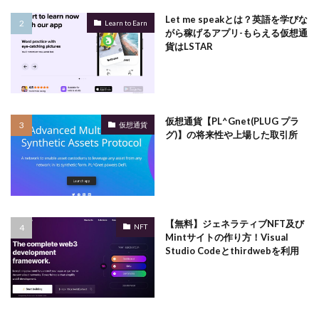
Let me speakとは？英語を学びな
Learn to Earn
がら稼げるアプリ-もらえる仮想通
貨はLSTAR
仮想通貨【PL^Gnet(PLUG プラ
仮想通貨
グ)】の将来性や上場した取引所
【無料】ジェネラティブNFT及び
NFT
Mintサイトの作り方！Visual
Studio Codeとthirdwebを利用