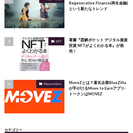
Regenerative Finance(再生金融)
という新たなトレンド
著書『図解ポケット デジタル資産
NFT
投資 NFTがよくわかる本』が発
売！
MoveZとは？著名企業BlueZilla
Move to Earn
が手がけるMove to Earnアプリ-
トークンはMOVEZ
カテゴリー