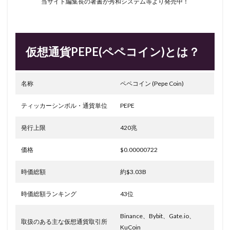
当サイト編集長の著書が秀和システム等より発売中！
仮想通貨PEPE(ペペコイン)とは？
名称
ペペコイン (Pepe Coin)
ティッカーシンボル・通貨単位
PEPE
発行上限
420兆
価格
$0.00000722
時価総額
約$3.03B
時価総額ランキング
43位
Binance、Bybit、Gate.io、
取扱のある主な仮想通貨取引所
KuCoin