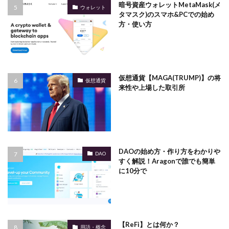
暗号資産ウォレットMetaMask(メ
ウォレット
タマスク)のスマホ&PCでの始め
方・使い方
仮想通貨【MAGA(TRUMP)】の将
仮想通貨
来性や上場した取引所
DAOの始め方・作り方をわかりや
DAO
すく解説！Aragonで誰でも簡単
に10分で
【ReFi】とは何か？
用語・概念