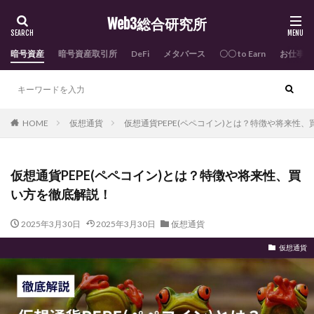
Web3総合研究所
暗号資産
暗号資産取引所
DeFi
メタバース
〇〇 to Earn
お仕事依
HOME
仮想通貨
仮想通貨PEPE(ペペコイン)とは？特徴や将来性
仮想通貨PEPE(ペペコイン)とは？特徴や将来性、買
い方を徹底解説！
2025年3月30日
2025年3月30日
仮想通貨
仮想通貨