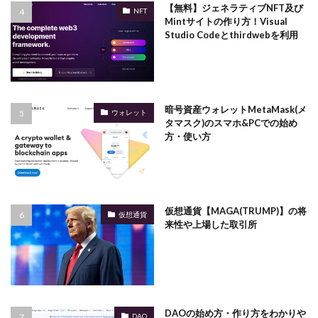
【無料】ジェネラティブNFT及び
NFT
Mintサイトの作り方！Visual
Studio Codeとthirdwebを利用
暗号資産ウォレットMetaMask(メ
ウォレット
タマスク)のスマホ&PCでの始め
方・使い方
仮想通貨【MAGA(TRUMP)】の将
仮想通貨
来性や上場した取引所
DAOの始め方・作り方をわかりや
DAO