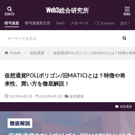
Web3総合研究所
暗号資産
暗号資産取引所
DeFi
メタバース
〇〇 to Earn
お仕事依
HOME
仮想通貨
仮想通貨POL(ポリゴン/旧MATIC)とは？特徴
仮想通貨POL(ポリゴン/旧MATIC)とは？特徴や将
来性、買い方を徹底解説！
2025年4月1日
2025年4月1日
仮想通貨
仮想通貨