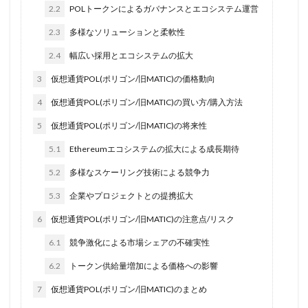
2.2
POLトークンによるガバナンスとエコシステム運営
2.3
多様なソリューションと柔軟性
2.4
幅広い採用とエコシステムの拡大
3
仮想通貨POL(ポリゴン/旧MATIC)の価格動向
4
仮想通貨POL(ポリゴン/旧MATIC)の買い方/購入方法
5
仮想通貨POL(ポリゴン/旧MATIC)の将来性
5.1
Ethereumエコシステムの拡大による成長期待
5.2
多様なスケーリング技術による競争力
5.3
企業やプロジェクトとの提携拡大
6
仮想通貨POL(ポリゴン/旧MATIC)の注意点/リスク
6.1
競争激化による市場シェアの不確実性
6.2
トークン供給量増加による価格への影響
7
仮想通貨POL(ポリゴン/旧MATIC)のまとめ