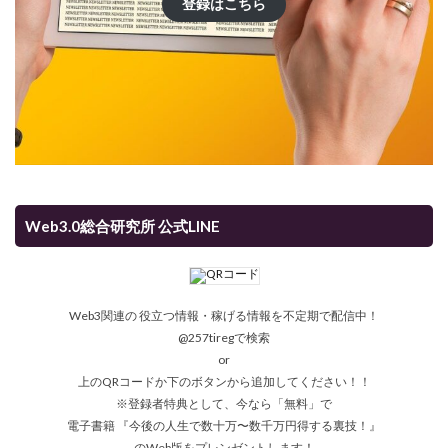
登録はこちら
Web3.0総合研究所 公式LINE
Web3関連の 役立つ情報・稼げる情報を不定期で配信中！
@257tiregで検索
or
上のQRコードか下のボタンから追加してください！！
※登録者特典として、今なら「無料」で
電子書籍 『今後の人生で数十万〜数千万円得する裏技！』
のWeb版をプレンゼントします！