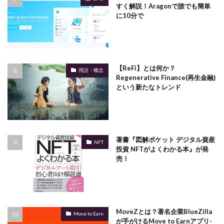
すく解説！Aragonで誰でも簡単
に10分で
【ReFi】とは何か？
用語・概念
Regenerative Finance(再生金融)
という新たなトレンド
著書『図解ポケット デジタル資産
NFT
投資 NFTがよくわかる本』が発
売！
MoveZとは？著名企業BlueZilla
Move to Earn
が手がけるMove to Earnアプリ-