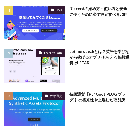
Discordの始め方・使い方と安全
DAO
に使うために必ず設定すべき項目
Let me speakとは？英語を学びな
Learn to Earn
がら稼げるアプリ-もらえる仮想通
貨はLSTAR
仮想通貨【PL^Gnet(PLUG プラ
仮想通貨
グ)】の将来性や上場した取引所