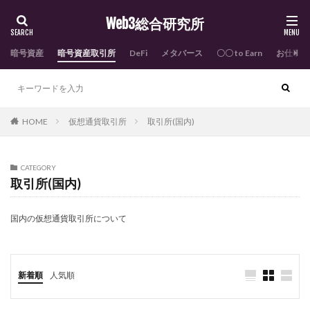
Web3総合研究所
暗号資産
暗号資産取引所
DeFi
メタバース
〇〇 to Earn
お仕事依
HOME
仮想通貨取引所
取引所(国内)
CATEGORY
取引所(国内)
国内の仮想通貨取引所について
新着順
人気順