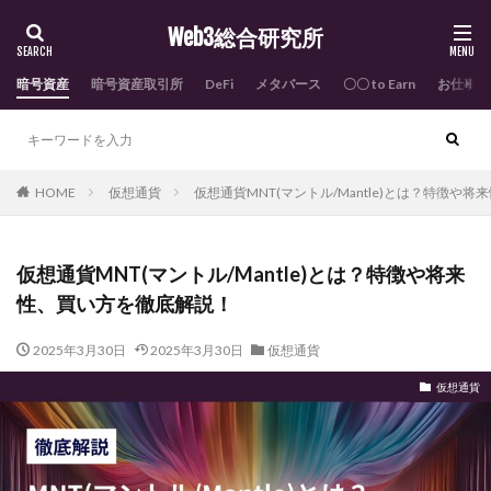
Web3総合研究所
暗号資産
暗号資産取引所
DeFi
メタバース
〇〇 to Earn
お仕事依
HOME
仮想通貨
仮想通貨MNT(マントル/Mantle)とは？特徴や
仮想通貨MNT(マントル/Mantle)とは？特徴や将来
性、買い方を徹底解説！
2025年3月30日
2025年3月30日
仮想通貨
仮想通貨