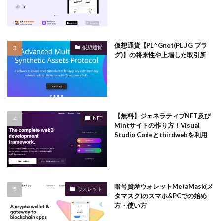
仮想通貨【PL^Gnet(PLUG プラ
仮想通貨
グ)】の将来性や上場した取引所
【無料】ジェネラティブNFT及び
NFT
Mintサイトの作り方！Visual
Studio Codeとthirdwebを利用
暗号資産ウォレットMetaMask(メ
ウォレット
タマスク)のスマホ&PCでの始め
方・使い方