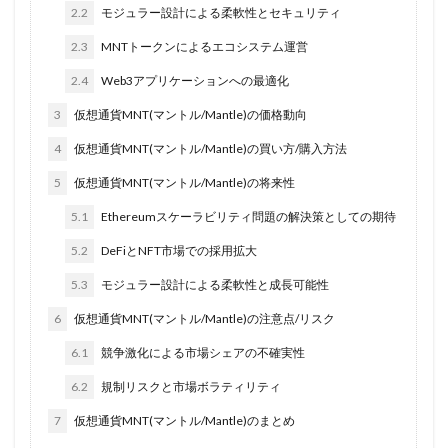
2.2
モジュラー設計による柔軟性とセキュリティ
2.3
MNTトークンによるエコシステム運営
2.4
Web3アプリケーションへの最適化
3
仮想通貨MNT(マントル/Mantle)の価格動向
4
仮想通貨MNT(マントル/Mantle)の買い方/購入方法
5
仮想通貨MNT(マントル/Mantle)の将来性
5.1
Ethereumスケーラビリティ問題の解決策としての期待
5.2
DeFiとNFT市場での採用拡大
5.3
モジュラー設計による柔軟性と成長可能性
6
仮想通貨MNT(マントル/Mantle)の注意点/リスク
6.1
競争激化による市場シェアの不確実性
6.2
規制リスクと市場ボラティリティ
7
仮想通貨MNT(マントル/Mantle)のまとめ