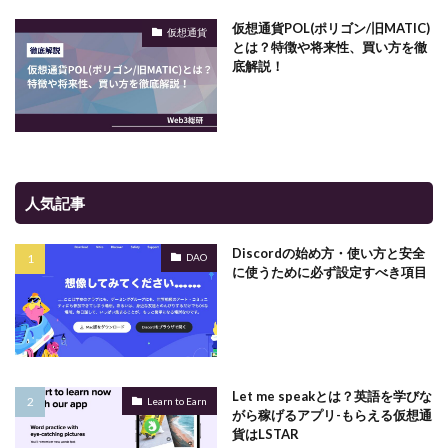
仮想通貨POL(ポリゴン/旧MATIC)
仮想通貨
とは？特徴や将来性、買い方を徹
底解説！
人気記事
Discordの始め方・使い方と安全
DAO
に使うために必ず設定すべき項目
Let me speakとは？英語を学びな
Learn to Earn
がら稼げるアプリ-もらえる仮想通
貨はLSTAR