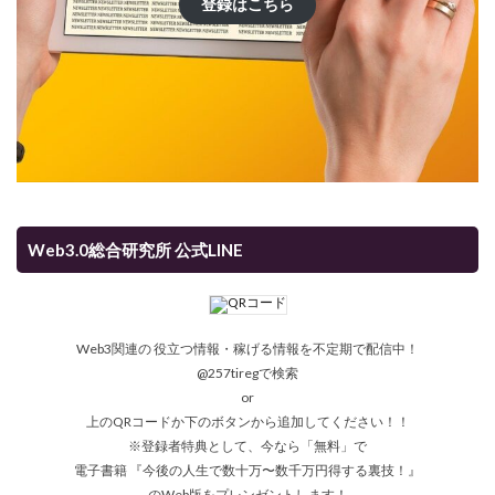
登録はこちら
Web3.0総合研究所 公式LINE
Web3関連の 役立つ情報・稼げる情報を不定期で配信中！
@257tiregで検索
or
上のQRコードか下のボタンから追加してください！！
※登録者特典として、今なら「無料」で
電子書籍 『今後の人生で数十万〜数千万円得する裏技！』
のWeb版をプレンゼントします！