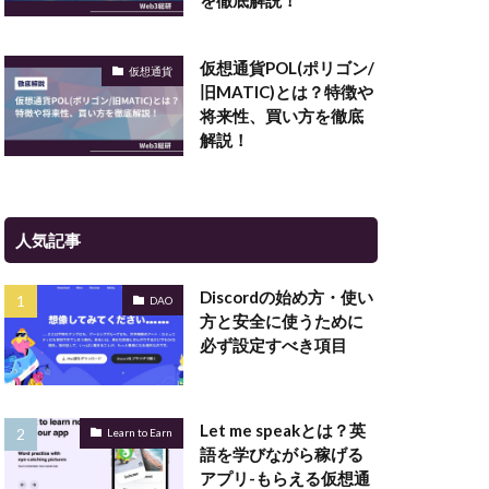
を徹底解説！
仮想通貨POL(ポリゴン/
仮想通貨
旧MATIC)とは？特徴や
将来性、買い方を徹底
解説！
人気記事
Discordの始め方・使い
DAO
方と安全に使うために
必ず設定すべき項目
Let me speakとは？英
Learn to Earn
語を学びながら稼げる
アプリ-もらえる仮想通