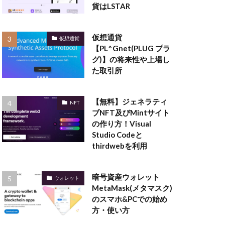
貨はLSTAR
仮想通貨
仮想通貨
【PL^Gnet(PLUG プラ
グ)】の将来性や上場し
た取引所
【無料】ジェネラティ
NFT
ブNFT及びMintサイト
の作り方！Visual
Studio Codeと
thirdwebを利用
暗号資産ウォレット
ウォレット
MetaMask(メタマスク)
のスマホ&PCでの始め
方・使い方