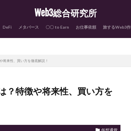
Web3総合研究所
DeFi
メタバース
〇〇 to Earn
お仕事依頼
旅するWeb3
特徴や将来性、買い方を徹底解説！
)とは？特徴や将来性、買い方を
仮想通貨