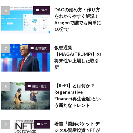
DAOの始め方・作り方
DAO
をわかりやすく解説！
Aragonで誰でも簡単に
10分で
仮想通貨
仮想通貨
【MAGA(TRUMP)】の
将来性や上場した取引
所
【ReFi】とは何か？
用語・概念
Regenerative
Finance(再生金融)とい
う新たなトレンド
著書『図解ポケット デ
NFT
ジタル資産投資 NFTが