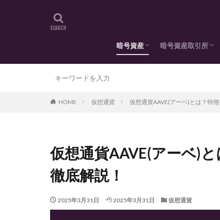
暗号資産
暗号資産取引所
政府・大手企業による活用
取引所(国内)
取引所(国外)
HOME
仮想通貨
仮想通貨AAVE(アーベ)とは？
仮想通貨AAVE(アーベ
徹底解説！
2025年3月31日
2025年3月31日
仮想通貨