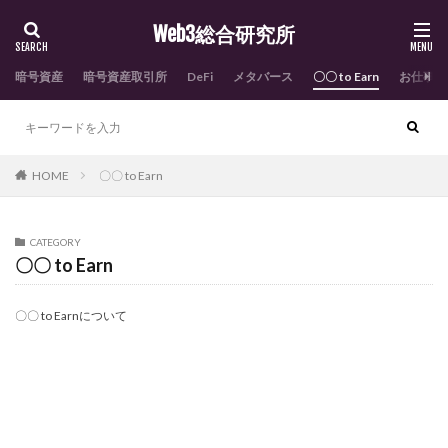
Web3総合研究所
暗号資産
暗号資産取引所
DeFi
メタバース
〇〇 to Earn
お仕事依
HOME
〇〇 to Earn
CATEGORY
〇〇 to Earn
〇〇 to Earnについて
Learn to Earn
Listen to Earn
Move to Earn
RPG
shop to earn
Sleep to Earn
メタバース系