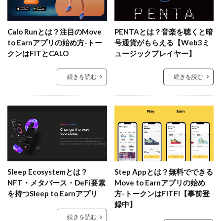
Calo Runとは？注目のMove
PENTAとは？音楽を聴くと暗
to Earnアプリの始め方-トー
号通貨がもらえる【Web3ミ
クンはFITとCALO
ュージックプレイヤー】
続きを読む
続きを読む
Sleep Ecosystemとは？
Step Appとは？無料でできる
NFT・メタバース・DeFi要素
Move to Earnアプリの始め
を持つSleep to Earnアプリ
方-トークンはFITFI【事前登
録中】
続きを読む