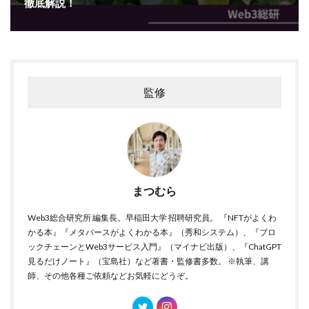
徹底解説！
監修
まつむら
Web3総合研究所 編集長。早稲田大学 招聘研究員。 『NFTがよくわ
かる本』『メタバースがよくわかる本』（秀和システム）、『ブロ
ックチェーンとWeb3サービス入門』（マイナビ出版）、『ChatGPT
見るだけノート』（宝島社）など著書・監修書多数。 ※執筆、講
師、その他各種ご依頼などお気軽にどうぞ。