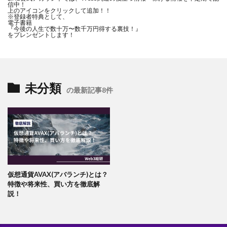
信中！
上のアイコンをクリックして追加！！
※登録者特典として、
電子書籍
『今後の人生で数十万〜数千万円得する裏技！』
をプレンゼントします！
未分類
の最新記事8件
仮想通貨AVAX(アバランチ)とは？
特徴や将来性、買い方を徹底解
説！