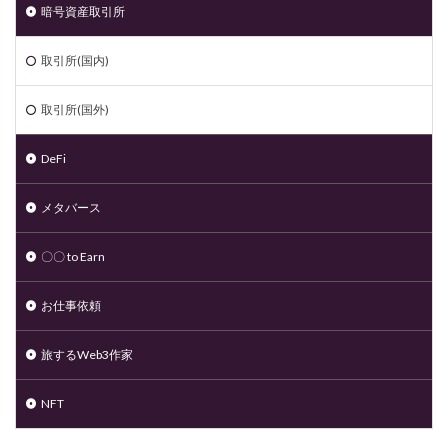
暗号資産取引所
取引所(国内)
取引所(国外)
DeFi
メタバース
〇〇 to Earn
お仕事依頼
旅するWeb3作家
NFT