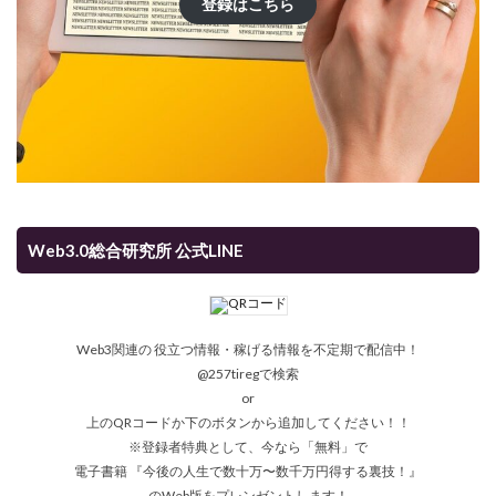
登録はこちら
Web3.0総合研究所 公式LINE
Web3関連の 役立つ情報・稼げる情報を不定期で配信中！
@257tiregで検索
or
上のQRコードか下のボタンから追加してください！！
※登録者特典として、今なら「無料」で
電子書籍 『今後の人生で数十万〜数千万円得する裏技！』
のWeb版をプレンゼントします！