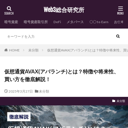
Web3総合研究所
暗号資産
暗号資産取引所
DeFi
メタバース
〇〇 to Earn
お仕事依
HOME
未分類
仮想通貨AVAX(アバランチ)とは？特徴や将来性、
仮想通貨AVAX(アバランチ)とは？特徴や将来性、
買い方を徹底解説！
2025年3月27日
未分類
未分類