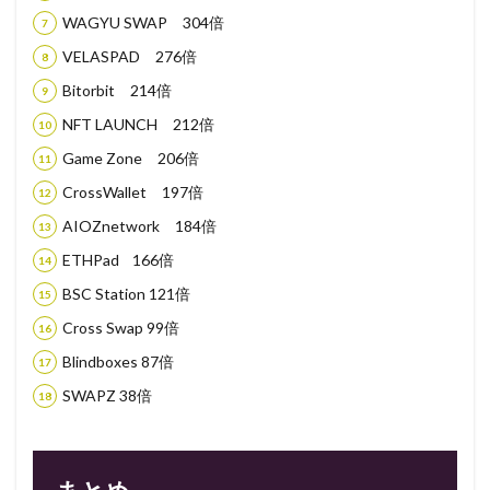
WAGYU SWAP 304倍
VELASPAD 276倍
Bitorbit 214倍
NFT LAUNCH 212倍
Game Zone 206倍
CrossWallet 197倍
AIOZnetwork 184倍
ETHPad 166倍
BSC Station 121倍
Cross Swap 99倍
Blindboxes 87倍
SWAPZ 38倍