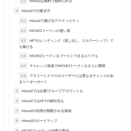
3.2
MoveZは無料で始められる
4
MoveZでの稼ぎ方
4.1
MoveZで稼げるアクティビティ
4.2
MOVEZトークンの使い道
4.3
NFTのレンディング（貸し出し、スカラーシップ）で
も稼げる
4.4
MOVEZトークンをブーストできるエリアも
4.5
チャレンジ達成でMOVEZトークンをさらに獲得
4.6
アスリートクラスのユーザーには更なるチャンスがあ
るリーダーボード
5
MoveZでは企業/グループアカウントも
6
MoveZではNFTの細分化も
7
MoveZの利用が制限される地域
8
MoveZのロードマップ
9
MOVEZトークンの分配の割合