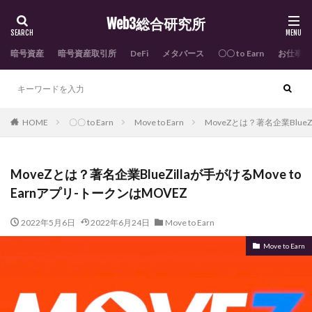
Web3総合研究所
暗号資産
暗号資産取引所
DeFi
メタバース
〇〇 to Earn
お仕事依
HOME
〇〇 to Earn
Move to Earn
MoveZとは？著名企業BlueZi
MoveZとは？著名企業BlueZillaが手がけるMove to
Earnアプリ-トークンはMOVEZ
2022年5月6日
2022年6月24日
Move to Earn
Move to Earn