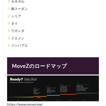
セネガル
南スーダン
シリア
タイ
ウガンダ
イエメン
ジンバブエ
MoveZのロードマップ
https://www.movez.me/