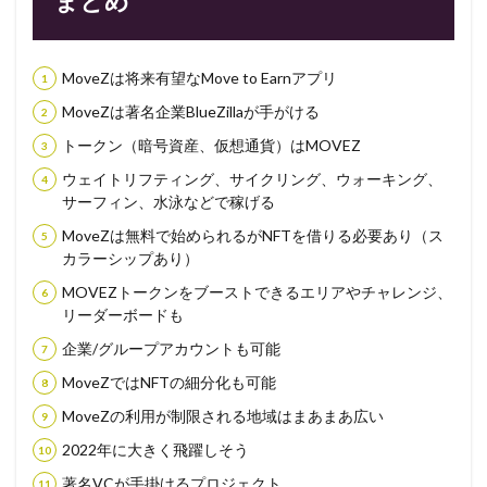
まとめ
MoveZは将来有望なMove to Earnアプリ
MoveZは著名企業BlueZillaが手がける
トークン（暗号資産、仮想通貨）はMOVEZ
ウェイトリフティング、サイクリング、ウォーキング、
サーフィン、水泳などで稼げる
MoveZは無料で始められるがNFTを借りる必要あり（ス
カラーシップあり）
MOVEZトークンをブーストできるエリアやチャレンジ、
リーダーボードも
企業/グループアカウントも可能
MoveZではNFTの細分化も可能
MoveZの利用が制限される地域はまあまあ広い
2022年に大きく飛躍しそう
著名VCが手掛けるプロジェクト