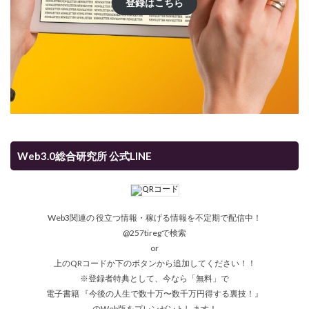
登録はこちら
Web3.0総合研究所 公式LINE
Web3関連の 役立つ情報・稼げる情報を不定期で配信中！
@257tiregで検索
or
上のQRコードか下のボタンから追加してください！！
※登録者特典として、今なら「無料」で
電子書籍 『今後の人生で数十万〜数千万円得する裏技！』
のWeb版をプレンゼントします！