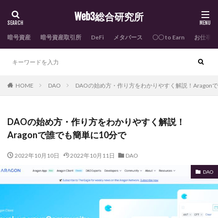
Web3総合研究所
暗号資産
暗号資産取引所
DeFi
メタバース
〇〇 to Earn
お仕事依
HOME
DAO
DAOの始め方・作り方をわかりやすく解説！Aragon
DAOの始め方・作り方をわかりやすく解説！
Aragonで誰でも簡単に10分で
2022年10月10日
2022年10月11日
DAO
DAO