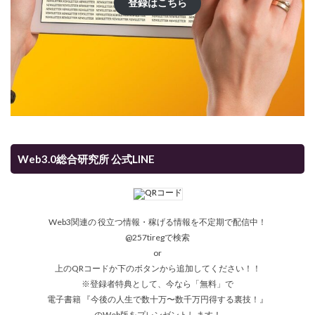
登録はこちら
Web3.0総合研究所 公式LINE
Web3関連の 役立つ情報・稼げる情報を不定期で配信中！
@257tiregで検索
or
上のQRコードか下のボタンから追加してください！！
※登録者特典として、今なら「無料」で
電子書籍 『今後の人生で数十万〜数千万円得する裏技！』
のWeb版をプレンゼントします！