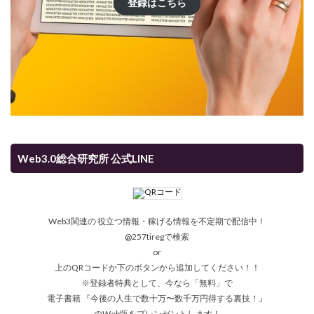
登録はこちら
Web3.0総合研究所 公式LINE
Web3関連の 役立つ情報・稼げる情報を不定期で配信中！
@257tiregで検索
or
上のQRコードか下のボタンから追加してください！！
※登録者特典として、今なら「無料」で
電子書籍 『今後の人生で数十万〜数千万円得する裏技！』
のWeb版をプレンゼントします！