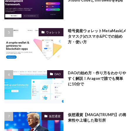
Studio Codeとthirdwebを利用
暗号資産ウォレットMetaMask(メ
ウォレット
タマスク)のスマホ&PCでの始め
方・使い方
DAOの始め方・作り方をわかりや
DAO
すく解説！Aragonで誰でも簡単
に10分で
仮想通貨【MAGA(TRUMP)】の将
仮想通貨
来性や上場した取引所