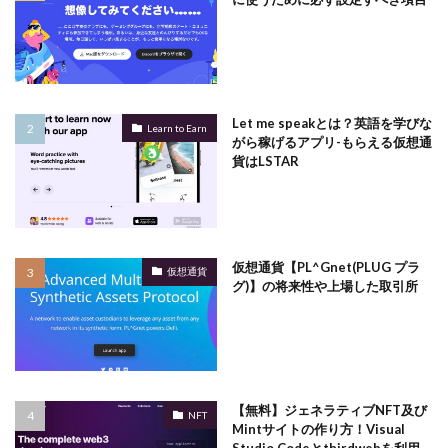
Let me speakとは？英語を学びな
Learn to Earn
がら稼げるアプリ-もらえる仮想通
貨はLSTAR
仮想通貨【PL^Gnet(PLUG プラ
仮想通貨
グ)】の将来性や上場した取引所
【無料】ジェネラティブNFT及び
NFT
Mintサイトの作り方！Visual