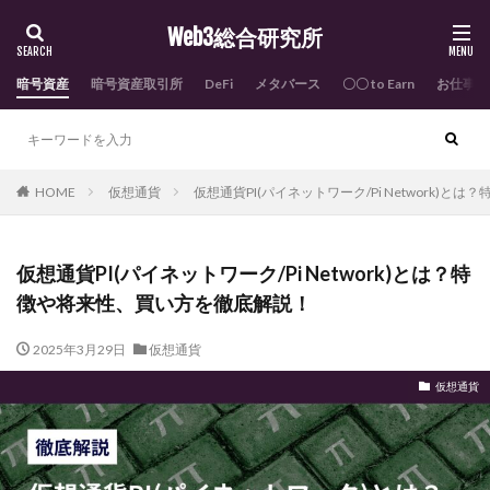
Web3総合研究所
暗号資産
暗号資産取引所
DeFi
メタバース
〇〇 to Earn
お仕事依
HOME
仮想通貨
仮想通貨PI(パイネットワーク/Pi Network)
仮想通貨PI(パイネットワーク/Pi Network)とは？特
徴や将来性、買い方を徹底解説！
2025年3月29日
仮想通貨
仮想通貨