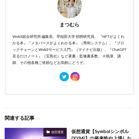
まつむら
Web3総合研究所 編集長。早稲田大学 招聘研究員。 『NFTがよくわ
かる本』『メタバースがよくわかる本』（秀和システム）、『ブロ
ックチェーンとWeb3サービス入門』（マイナビ出版）、『ChatGPT
見るだけノート』（宝島社）など著書・監修書多数。 ※執筆、講
師、その他各種ご依頼などお気軽にどうぞ。
関連する記事
仮想通貨【Symbolシンボル
仮想通貨
(XYM)】の将来性や上場した