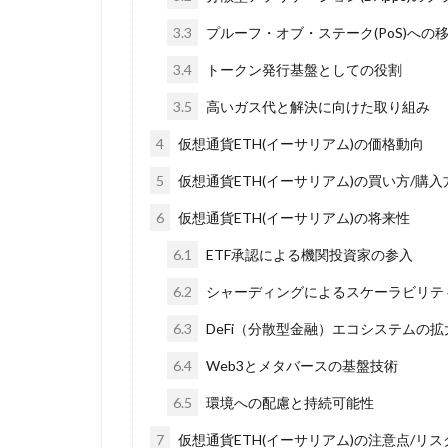
3.3
プルーフ・オブ・ステーク(PoS)への
3.4
トークン発行基盤としての役割
3.5
高いガス代と解決に向けた取り組み
4
仮想通貨ETH(イーサリアム)の価格動向
5
仮想通貨ETH(イーサリアム)の買い方/購入
6
仮想通貨ETH(イーサリアム)の将来性
6.1
ETF承認による機関投資家の参入
6.2
シャーディングによるスケーラビリテ
6.3
DeFi（分散型金融）エコシステムの拡
6.4
Web3とメタバースの基盤技術
6.5
環境への配慮と持続可能性
7
仮想通貨ETH(イーサリアム)の注意点/リス