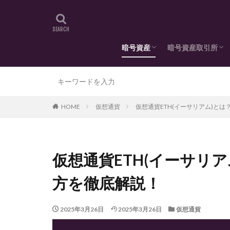
暗号資産
暗号資産取引所
政府・大手企業による活用
取引所(国内)
取引所(国外)
HOME
仮想通貨
仮想通貨ETH(イーサリアム)と
仮想通貨ETH(イーサリ
方を徹底解説！
2025年3月26日
2025年3月26日
仮想通貨