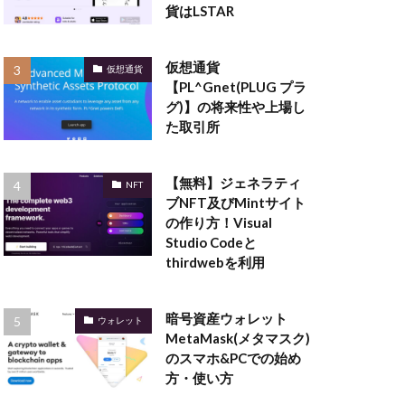
貨はLSTAR
仮想通貨
仮想通貨
【PL^Gnet(PLUG プラ
グ)】の将来性や上場し
た取引所
【無料】ジェネラティ
NFT
ブNFT及びMintサイト
の作り方！Visual
Studio Codeと
thirdwebを利用
暗号資産ウォレット
ウォレット
MetaMask(メタマスク)
のスマホ&PCでの始め
方・使い方