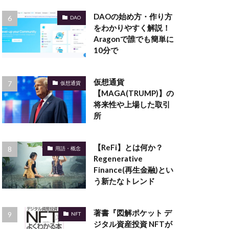
DAOの始め方・作り方
DAO
をわかりやすく解説！
Aragonで誰でも簡単に
10分で
仮想通貨
仮想通貨
【MAGA(TRUMP)】の
将来性や上場した取引
所
【ReFi】とは何か？
用語・概念
Regenerative
Finance(再生金融)とい
う新たなトレンド
著書『図解ポケット デ
NFT
ジタル資産投資 NFTが