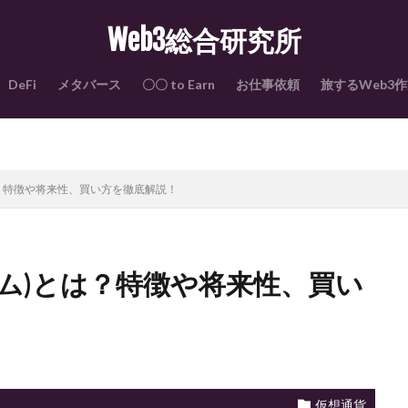
Web3総合研究所
DeFi
メタバース
〇〇 to Earn
お仕事依頼
旅するWeb3
は？特徴や将来性、買い方を徹底解説！
アム)とは？特徴や将来性、買い
仮想通貨