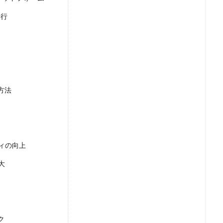
移行
方法
ィの向上
大
ク