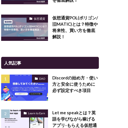
を徹底解説！
仮想通貨POL(ポリゴン/
仮想通貨
旧MATIC)とは？特徴や
将来性、買い方を徹底
解説！
人気記事
Discordの始め方・使い
DAO
方と安全に使うために
必ず設定すべき項目
Let me speakとは？英
Learn to Earn
語を学びながら稼げる
アプリ-もらえる仮想通