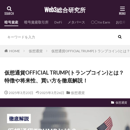
Web3総合研究所
暗号資産
暗号資産取引所
DeFi
メタバース
〇〇 to Earn
お仕事依
HOME
仮想通貨
仮想通貨OFFICIAL TRUMP(トランプコイン
仮想通貨OFFICIAL TRUMP(トランプコイン)とは？
特徴や将来性、買い方を徹底解説！
2025年3月23日
2025年3月26日
仮想通貨
仮想通貨