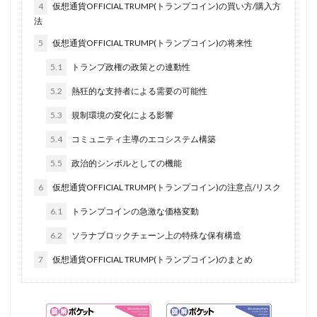
4
仮想通貨OFFICIAL TRUMP(トランプコイン)の買い方/購入方
法
5
仮想通貨OFFICIAL TRUMP(トランプコイン)の将来性
5.1
トランプ政権の政策との連動性
5.2
熱狂的な支持者による需要の可能性
5.3
規制環境の変化による影響
5.4
コミュニティ主導のエコシステム構築
5.5
政治的シンボルとしての機能
6
仮想通貨OFFICIAL TRUMP(トランプコイン)の注意点/リスク
6.1
トランプコインの急激な価格変動
6.2
ソラナブロックチェーン上の特殊な保有構造
7
仮想通貨OFFICIAL TRUMP(トランプコイン)のまとめ