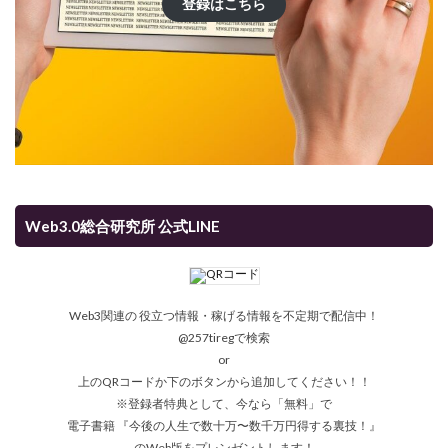
登録はこちら
Web3.0総合研究所 公式LINE
Web3関連の 役立つ情報・稼げる情報を不定期で配信中！
@257tiregで検索
or
上のQRコードか下のボタンから追加してください！！
※登録者特典として、今なら「無料」で
電子書籍 『今後の人生で数十万〜数千万円得する裏技！』
のWeb版をプレンゼントします！