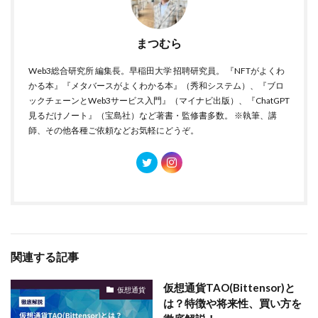
まつむら
Web3総合研究所 編集長。早稲田大学 招聘研究員。 『NFTがよくわ
かる本』『メタバースがよくわかる本』（秀和システム）、『ブロ
ックチェーンとWeb3サービス入門』（マイナビ出版）、『ChatGPT
見るだけノート』（宝島社）など著書・監修書多数。 ※執筆、講
師、その他各種ご依頼などお気軽にどうぞ。
関連する記事
仮想通貨TAO(Bittensor)と
仮想通貨
は？特徴や将来性、買い方を