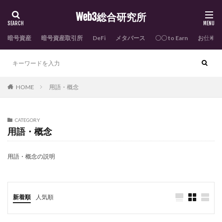
Web3総合研究所
暗号資産
暗号資産取引所
DeFi
メタバース
〇〇 to Earn
お仕事依
HOME
用語・概念
CATEGORY
用語・概念
用語・概念の説明
新着順
人気順